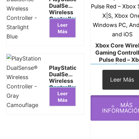
DualSense
Wireless
Controller
Leer
-
Más
Starlight
Blue
Xbox Core Wire
Gaming Controll
Pulse Red – X
Series X|S, Xbox
PlayStation
Windows PC, And
DualSense®
Leer Más
Wireless
And IOS
Controller
Leer
- Gray
Más
Camouflage
MÁS
INFORMACIÓ