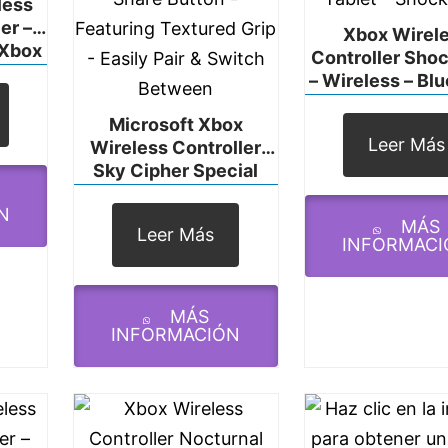
less
er –
Xbox Wirel
 Xbox
Controller Shoc
 One,
– Wireless – Bl
roid,
– USB – Xbox Se
Microsoft Xbox
Xbox Series S,
Leer Más
Wireless Controller
One, PC, Androi
Sky Cipher Special
Tablet – Shock
Edition – Wireless &
N
Bluetooth
MÁS
Leer Más
Connectivity – New
INFORMACI
Hybrid D-Pad – New
Share Button –
Featuring Textured
MÁS
Grip – Easily Pair &
INFORMACIÓN
Switch Between