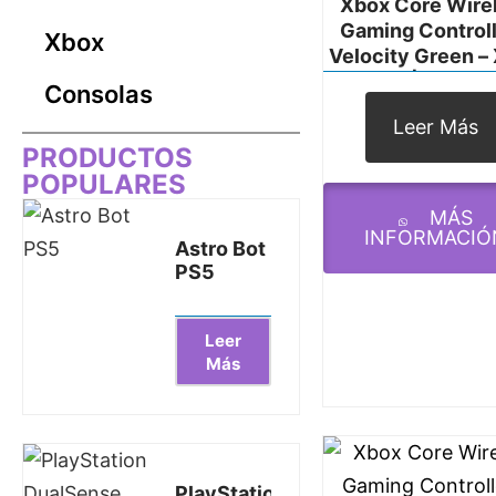
Xbox Core Wire
Gaming Controll
Xbox
Velocity Green –
Series X|S, Xbox
Consolas
Windows PC, And
Leer Más
And IOS
PRODUCTOS
POPULARES
MÁS
INFORMACIÓ
Astro Bot
PS5
Leer
Más
PlayStation