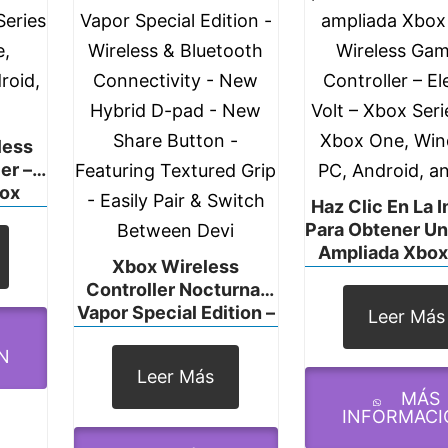
less
er –
box
Haz Clic En La 
 One,
Para Obtener Un
roid,
Ampliada Xbox
Xbox Wireless
Wireless Ga
Controller Nocturnal
Controller – El
Vapor Special Edition –
Leer Más
Volt – Xbox Seri
Wireless & Bluetooth
Xbox One, Wi
N
Connectivity – New
PC, Android, A
Leer Más
Hybrid D-Pad – New
MÁS
Share Button –
INFORMACI
Featuring Textured