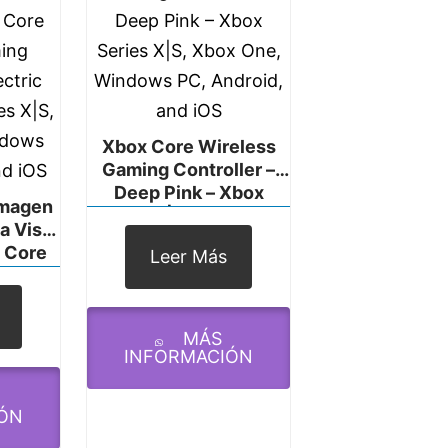
Xbox Core Wireless
Gaming Controller –
Deep Pink – Xbox
Imagen
Series X|S, Xbox One,
a Vista
Windows PC, Android,
 Core
Leer Más
And IOS
ming
ectric
es X|S,
MÁS
ndows
INFORMACIÓN
nd IOS
ÓN