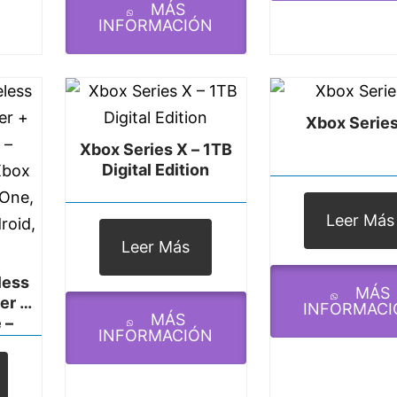
Grip – Easily Pair &
MÁS
Switch Between Devi
INFORMACIÓN
Xbox Serie
Xbox Series X – 1TB
Digital Edition
Leer Más
Leer Más
less
MÁS
er +
INFORMACI
MÁS
 –
INFORMACIÓN
Xbox
 One,
roid,