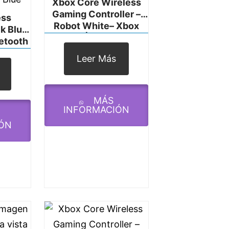
Xbox Core Wireless
Gaming Controller –
ess
Robot White– Xbox
k Blue
Series X|S, Xbox One,
uetooth
Windows PC, Android,
ries X,
Leer Más
And IOS
 Xbox
d, IOS,
 Blue
MÁS
INFORMACIÓN
ÓN